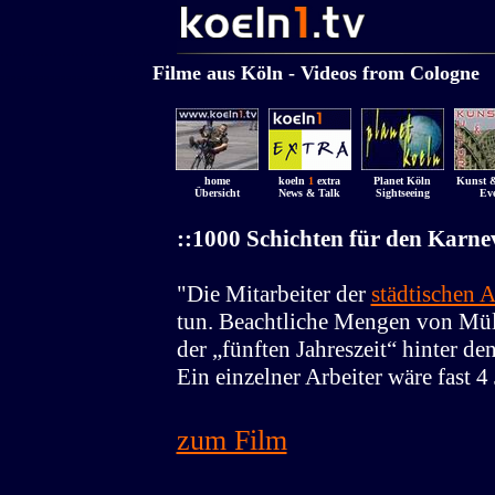
........................................
.......
...................
Filme aus Köln - Videos from Cologne
.
home
koeln
1
extra
Planet Köln
Kunst &
Übersicht
News & Talk
Sightseeing
Eve
::1000 Schichten für den Karne
"Die Mitarbeiter der
städtischen 
tun. Beachtliche Mengen von Mül
der „fünften Jahreszeit“ hinter d
Ein einzelner Arbeiter wäre fast 4 
zum Film