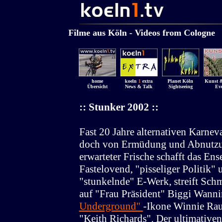
........................................
.......
...................
Filme aus Köln - Videos from Cologne
.
home
koeln
1
extra
Planet Köln
Kunst &
Übersicht
News & Talk
Sightseeing
Eve
:: Stunker 2002 ::
Fast 20 Jahre alternativen Karne
doch von Ermüdung und Abnutzun
erwarteter Frische schafft das En
Fastelovend, "pisseliger Politik"
"stunkelnde" E-Werk, streift Schmi
auf "Frau Präsident" Biggi Wanni
Underground"
-Ikone Winnie Rau
"Keith Richards". Der ultimative