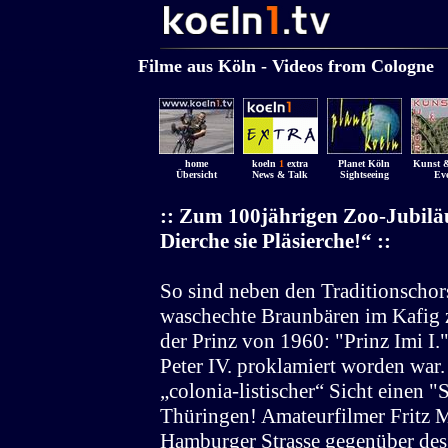
........................................
.......
...................
Filme aus Köln - Videos from Cologne
.
home
koeln
1
extra
Planet Köln
Kunst &
Übersicht
News & Talk
Sightseeing
Eve
:: Zum 100jährigen Zoo-Jubilä
Dierche sie Pläsierche!“ ::
So sind neben den Traditionscho
waschechte Braunbären im Kafig z
der Prinz von 1960: "Prinz Imi I.
Peter IV. proklamiert worden war.
„colonia-listischer“ Sicht einen 
Thüringen! Amateurfilmer Fritz Mü
Hamburger Strasse gegenüber des