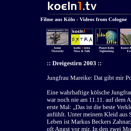
........................................
.......
...................
Filme aus Köln - Videos from Cologne
.
home
koeln
1
extra
Planet Köln
Kunst &
Übersicht
News & Talk
Sightseeing
Eve
:: Dreigestirn 2003 ::
Jungfrau Mareike: Dat gibt mir Po
Eine wahrhaftige kölsche Jungfrau
war noch nie am 11.11. auf dem A
erste Mal: „Das ist die beste Verk
anfühlt. Unter meinem Kleid aus 
Leben ist Markus Beckers Zahnarz
oft Angst vor mir. In den zwei Mon